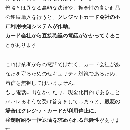
between languages, an accessible
online translator
普段とは異なる高額な決済や、換金性の高い商品
can save time while offering usage notes and audio
の連続購入を行うと、
クレジットカード会社の不
pronunciations that illustrate real speech patterns.
正利用検知システムが作動。
Az online játékpiacon a belépési küszöbök
Das Spielprinzip von
chicken road
verbindet
Wer die Regeln und Auszahlungsquoten verstehen
The underwater slot game
Razor Shark
combines
Hra
Chicken Road
staví na jednoduchém principu
Das ägyptisch inspirierte Automatenspiel
Book of
W analizie rynku gier online
Spin Empire Casino
Η σύγχρονη αγορά διαδικτυακής ψυχαγωγίας, με
W analizie rynku gier online coraz częściej zwraca
Writers, students and travellers benefit from
カード会社から直接確認の電話がかかってくる
こ
folyamatosan változnak, és ez különösen fontos
einfache Steuerung mit steigender
möchte, findet bei
blackjack gratis
eine
bright marine imagery with a simple bonus-driven
postupného zvyšování sázky a pečlivého
Ra
verbindet klassische Walzenmechanik mit
można traktować jako przykład platformy łączącej
παραδείγματα όπως το
SlotsHub
, δείχνει πώς η
się uwagę na to, że
najbardziej wyplacalne kasyno
contextual examples and clear guidance about
とがあります。
azoknak, akik óvatosan szeretnék kezelni a
Herausforderung und spricht damit vor allem
unkomplizierte Möglichkeit, das Spiel ohne Einsatz
structure that keeps the pace steady.
načasování rozhodnutí.
einem klaren Abenteuer-Motiv und bleibt damit ein
rozrywkę z przejrzystą prezentacją zasad i oferty.
τεχνολογία διαμορφώνει πιο οργανωμένες και
online
powinno łączyć przejrzyste zasady, szybkie
collocations and register. Rather than relying on
költségkeretüket. A kisebb kezdő befizetés
Nutzer an, die kurze, dynamische Spielrunden
kennenzulernen.
bekanntes Beispiel für moderne Casino-
προσβάσιμες εμπειρίες για τους χρήστες.
wypłaty i szeroki wybór metod płatności.
literal word-for-word swaps, consult the suggested
これは業者からの電話ではなく、カード会社があ
nemcsak a hozzáférést teszi rugalmasabbá, hanem
bevorzugen.
Unterhaltung.
meanings and sample sentences to ensure the
なたを守るためのセキュリティ対策であるため、
lehetőséget ad arra is, hogy a felhasználók jobban
chosen option fits tone and situation. Regular use
着信を無視してはいけません。
megismerjék a felületet, a fizetési módokat és a
improves vocabulary and confidence when
もし電話に出なかったり、現金化目的であること
játékkínálat szerkezetét. Az alacsonyabb összegű
communicating across languages.
がバレるような受け答えをしてしまうと、
最悪の
indulás iránti érdeklődés ezért az
alacsony
場合はクレジットカードが利用停止に。
befizetes casino
típusú megoldások felé tereli a
強制解約や一括返済を求められる危険性
がありま
figyelmet, ahol a hangsúly a mérsékelt kockázaton
す。