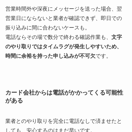
営業時間外や深夜にメッセージを送った場合、翌
営業日にならないと業者が確認できず、即日での
振り込みに間に合わないケースも。
電話ならその場で数分で終わる確認作業も、
文字
のやり取りではタイムラグが発生しやすいため、
時間に余裕を持った申し込みが不可欠
です。
Using a trusted dictionary service can change how
you handle unfamiliar words and phrases. The
カード会社からは電話がかかってくる可能性
Collins site combines bilingual dictionaries,
がある
example sentences and corpus-based frequency to
help users choose natural translations and
業者とのやり取りを完全に電話なしで済ませたと
idiomatic alternatives. For quick conversions
しても、安心するのはまだ早いです。