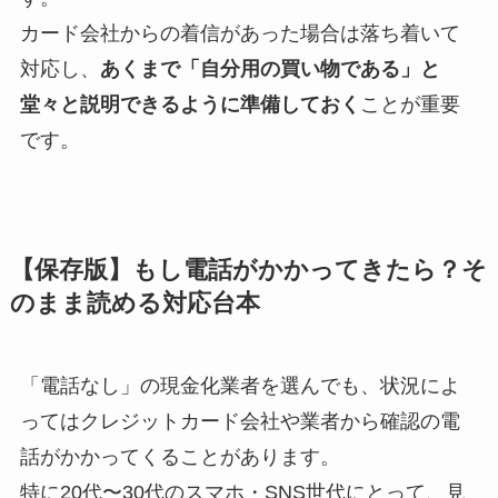
és a tudatos pénzkezelésen van. A szolgáltatók
カード会社からの着信があった場合は落ち着いて
oldaláról ez gyakran szélesebb közönséget ér el,
対応し、
あくまで「自分用の買い物である」と
miközben a játékosok számára átláthatóbbá válik,
堂々と説明できるように準備しておく
ことが重要
milyen feltételek mellett érdemes elkezdeni a
です。
használatot. A trend jól mutatja, hogy a kényelem
és a pénzügyi kontroll ma már ugyanannyira fontos
szempont, mint maga a választék.
【保存版】もし電話がかかってきたら？そ
のまま読める対応台本
「電話なし」の現金化業者を選んでも、状況によ
ってはクレジットカード会社や業者から確認の電
話がかかってくることがあります。
特に20代〜30代のスマホ・SNS世代にとって、見