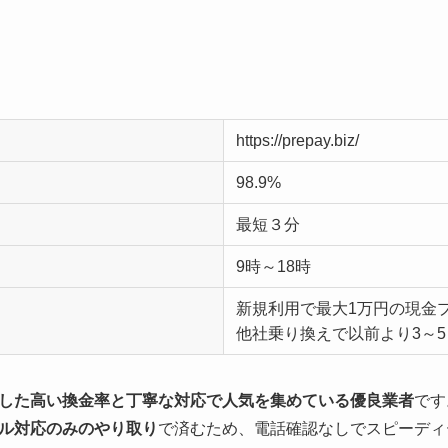
https://prepay.biz/
98.9%
最短３分
9時～18時
新規利用で最大1万円の現金
他社乗り換えで以前より3～
した高い換金率と丁寧な対応で人気を集めている優良業者
です
ル対応のみのやり取り
で済むため、電話確認なしでスピーディ