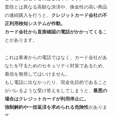
between languages, an accessible
online translator
普段とは異なる高額な決済や、換金性の高い商品
can save time while offering usage notes and audio
の連続購入を行うと、
クレジットカード会社の不
pronunciations that illustrate real speech patterns.
正利用検知システムが作動。
Az online játékpiacon a belépési küszöbök
Das Spielprinzip von
chicken road
verbindet
Wer die Regeln und Auszahlungsquoten verstehen
The underwater slot game
Razor Shark
combines
Hra
Chicken Road
staví na jednoduchém principu
Das ägyptisch inspirierte Automatenspiel
Book of
W analizie rynku gier online
Spin Empire Casino
Η σύγχρονη αγορά διαδικτυακής ψυχαγωγίας, με
W analizie rynku gier online coraz częściej zwraca
Writers, students and travellers benefit from
カード会社から直接確認の電話がかかってくる
こ
folyamatosan változnak, és ez különösen fontos
einfache Steuerung mit steigender
möchte, findet bei
blackjack gratis
eine
bright marine imagery with a simple bonus-driven
postupného zvyšování sázky a pečlivého
Ra
verbindet klassische Walzenmechanik mit
można traktować jako przykład platformy łączącej
παραδείγματα όπως το
SlotsHub
, δείχνει πώς η
się uwagę na to, że
najbardziej wyplacalne kasyno
contextual examples and clear guidance about
とがあります。
azoknak, akik óvatosan szeretnék kezelni a
Herausforderung und spricht damit vor allem
unkomplizierte Möglichkeit, das Spiel ohne Einsatz
structure that keeps the pace steady.
načasování rozhodnutí.
einem klaren Abenteuer-Motiv und bleibt damit ein
rozrywkę z przejrzystą prezentacją zasad i oferty.
τεχνολογία διαμορφώνει πιο οργανωμένες και
online
powinno łączyć przejrzyste zasady, szybkie
collocations and register. Rather than relying on
költségkeretüket. A kisebb kezdő befizetés
Nutzer an, die kurze, dynamische Spielrunden
kennenzulernen.
bekanntes Beispiel für moderne Casino-
προσβάσιμες εμπειρίες για τους χρήστες.
wypłaty i szeroki wybór metod płatności.
literal word-for-word swaps, consult the suggested
これは業者からの電話ではなく、カード会社があ
nemcsak a hozzáférést teszi rugalmasabbá, hanem
bevorzugen.
Unterhaltung.
meanings and sample sentences to ensure the
なたを守るためのセキュリティ対策であるため、
lehetőséget ad arra is, hogy a felhasználók jobban
chosen option fits tone and situation. Regular use
着信を無視してはいけません。
megismerjék a felületet, a fizetési módokat és a
improves vocabulary and confidence when
もし電話に出なかったり、現金化目的であること
játékkínálat szerkezetét. Az alacsonyabb összegű
communicating across languages.
がバレるような受け答えをしてしまうと、
最悪の
indulás iránti érdeklődés ezért az
alacsony
場合はクレジットカードが利用停止に。
befizetes casino
típusú megoldások felé tereli a
強制解約や一括返済を求められる危険性
がありま
figyelmet, ahol a hangsúly a mérsékelt kockázaton
す。