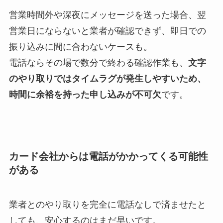
営業時間外や深夜にメッセージを送った場合、翌
営業日にならないと業者が確認できず、即日での
振り込みに間に合わないケースも。
電話ならその場で数分で終わる確認作業も、
文字
のやり取りではタイムラグが発生しやすいため、
時間に余裕を持った申し込みが不可欠
です。
Using a trusted dictionary service can change how
you handle unfamiliar words and phrases. The
カード会社からは電話がかかってくる可能性
Collins site combines bilingual dictionaries,
がある
example sentences and corpus-based frequency to
help users choose natural translations and
業者とのやり取りを完全に電話なしで済ませたと
idiomatic alternatives. For quick conversions
しても、安心するのはまだ早いです。