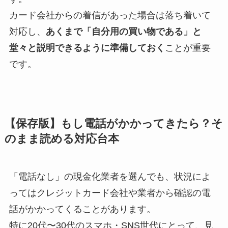
és a tudatos pénzkezelésen van. A szolgáltatók
カード会社からの着信があった場合は落ち着いて
oldaláról ez gyakran szélesebb közönséget ér el,
対応し、
あくまで「自分用の買い物である」と
miközben a játékosok számára átláthatóbbá válik,
堂々と説明できるように準備しておく
ことが重要
milyen feltételek mellett érdemes elkezdeni a
です。
használatot. A trend jól mutatja, hogy a kényelem
és a pénzügyi kontroll ma már ugyanannyira fontos
szempont, mint maga a választék.
【保存版】もし電話がかかってきたら？そ
のまま読める対応台本
「電話なし」の現金化業者を選んでも、状況によ
ってはクレジットカード会社や業者から確認の電
話がかかってくることがあります。
特に20代〜30代のスマホ・SNS世代にとって、見