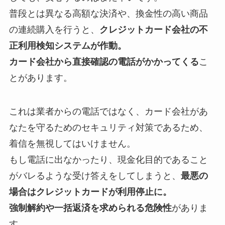
between languages, an accessible
online translator
普段とは異なる高額な決済や、換金性の高い商品
can save time while offering usage notes and audio
の連続購入を行うと、
クレジットカード会社の不
pronunciations that illustrate real speech patterns.
正利用検知システムが作動。
Az online játékpiacon a belépési küszöbök
Das Spielprinzip von
chicken road
verbindet
Wer die Regeln und Auszahlungsquoten verstehen
The underwater slot game
Razor Shark
combines
Hra
Chicken Road
staví na jednoduchém principu
Das ägyptisch inspirierte Automatenspiel
Book of
W analizie rynku gier online
Spin Empire Casino
Η σύγχρονη αγορά διαδικτυακής ψυχαγωγίας, με
W analizie rynku gier online coraz częściej zwraca
Writers, students and travellers benefit from
カード会社から直接確認の電話がかかってくる
こ
folyamatosan változnak, és ez különösen fontos
einfache Steuerung mit steigender
möchte, findet bei
blackjack gratis
eine
bright marine imagery with a simple bonus-driven
postupného zvyšování sázky a pečlivého
Ra
verbindet klassische Walzenmechanik mit
można traktować jako przykład platformy łączącej
παραδείγματα όπως το
SlotsHub
, δείχνει πώς η
się uwagę na to, że
najbardziej wyplacalne kasyno
contextual examples and clear guidance about
とがあります。
azoknak, akik óvatosan szeretnék kezelni a
Herausforderung und spricht damit vor allem
unkomplizierte Möglichkeit, das Spiel ohne Einsatz
structure that keeps the pace steady.
načasování rozhodnutí.
einem klaren Abenteuer-Motiv und bleibt damit ein
rozrywkę z przejrzystą prezentacją zasad i oferty.
τεχνολογία διαμορφώνει πιο οργανωμένες και
online
powinno łączyć przejrzyste zasady, szybkie
collocations and register. Rather than relying on
költségkeretüket. A kisebb kezdő befizetés
Nutzer an, die kurze, dynamische Spielrunden
kennenzulernen.
bekanntes Beispiel für moderne Casino-
προσβάσιμες εμπειρίες για τους χρήστες.
wypłaty i szeroki wybór metod płatności.
literal word-for-word swaps, consult the suggested
これは業者からの電話ではなく、カード会社があ
nemcsak a hozzáférést teszi rugalmasabbá, hanem
bevorzugen.
Unterhaltung.
meanings and sample sentences to ensure the
なたを守るためのセキュリティ対策であるため、
lehetőséget ad arra is, hogy a felhasználók jobban
chosen option fits tone and situation. Regular use
着信を無視してはいけません。
megismerjék a felületet, a fizetési módokat és a
improves vocabulary and confidence when
もし電話に出なかったり、現金化目的であること
játékkínálat szerkezetét. Az alacsonyabb összegű
communicating across languages.
がバレるような受け答えをしてしまうと、
最悪の
indulás iránti érdeklődés ezért az
alacsony
場合はクレジットカードが利用停止に。
befizetes casino
típusú megoldások felé tereli a
強制解約や一括返済を求められる危険性
がありま
figyelmet, ahol a hangsúly a mérsékelt kockázaton
す。