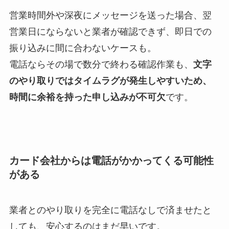
営業時間外や深夜にメッセージを送った場合、翌
営業日にならないと業者が確認できず、即日での
振り込みに間に合わないケースも。
電話ならその場で数分で終わる確認作業も、
文字
のやり取りではタイムラグが発生しやすいため、
時間に余裕を持った申し込みが不可欠
です。
Using a trusted dictionary service can change how
you handle unfamiliar words and phrases. The
カード会社からは電話がかかってくる可能性
Collins site combines bilingual dictionaries,
がある
example sentences and corpus-based frequency to
help users choose natural translations and
業者とのやり取りを完全に電話なしで済ませたと
idiomatic alternatives. For quick conversions
しても、安心するのはまだ早いです。