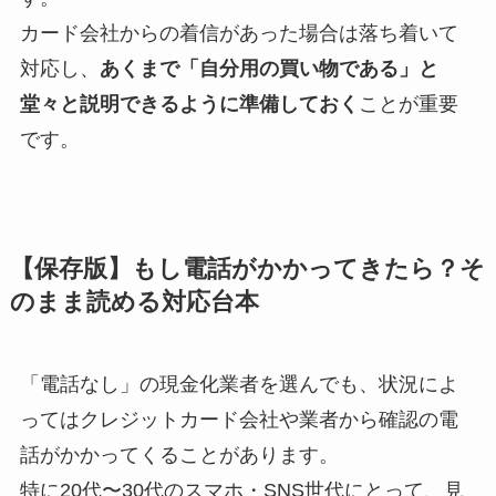
és a tudatos pénzkezelésen van. A szolgáltatók
カード会社からの着信があった場合は落ち着いて
oldaláról ez gyakran szélesebb közönséget ér el,
対応し、
あくまで「自分用の買い物である」と
miközben a játékosok számára átláthatóbbá válik,
堂々と説明できるように準備しておく
ことが重要
milyen feltételek mellett érdemes elkezdeni a
です。
használatot. A trend jól mutatja, hogy a kényelem
és a pénzügyi kontroll ma már ugyanannyira fontos
szempont, mint maga a választék.
【保存版】もし電話がかかってきたら？そ
のまま読める対応台本
「電話なし」の現金化業者を選んでも、状況によ
ってはクレジットカード会社や業者から確認の電
話がかかってくることがあります。
特に20代〜30代のスマホ・SNS世代にとって、見